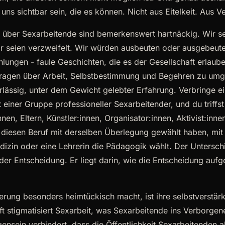
 uns sichtbar sein, die es können. Nicht aus Eitelkeit. Aus 
 über Sexarbeitende sind bemerkenswert hartnäckig. Wir s
r seien verzweifelt. Wir würden ausbeuten oder ausgebeute
ungen - faule Geschichten, die es der Gesellschaft erlaube
Fragen über Arbeit, Selbstbestimmung und Begehren zu umg
erlässig, unter dem Gewicht gelebter Erfahrung. Verbringe e
 einer Gruppe professioneller Sexarbeitender, und du triffst
en, Eltern, Künstler:innen, Organisator:innen, Aktivist:innen.
diesen Beruf mit derselben Überlegung gewählt haben, mit 
dizin oder eine Lehrerin die Pädagogik wählt. Der Unterschi
t der Entscheidung. Er liegt darin, wie die Entscheidung a
erung besonders heimtückisch macht, ist ihre selbstverstär
ft stigmatisiert Sexarbeit, was Sexarbeitende ins Verborgen
ensein verhindert, dass die Öffentlichkeit Sexarbeitenden al