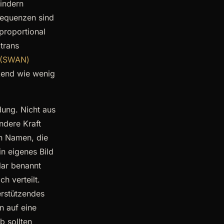
Kindern
sequenzen sind
proportional
 trans
 (SWAN)
kend wie wenig
dung. Nicht aus
ndere Kraft
en Namen, die
in eigenes Bild
lar benannt
h verteilt.
terstützendes
n auf eine
b sollten