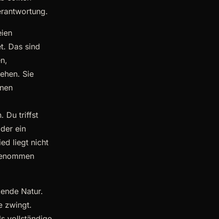
Verantwortung.
eien
t. Das sind
n,
ehen. Sie
inen
 Du triffst
der ein
ed liegt nicht
ufgenommen
kende Natur.
e zwingt.
s vollständige,