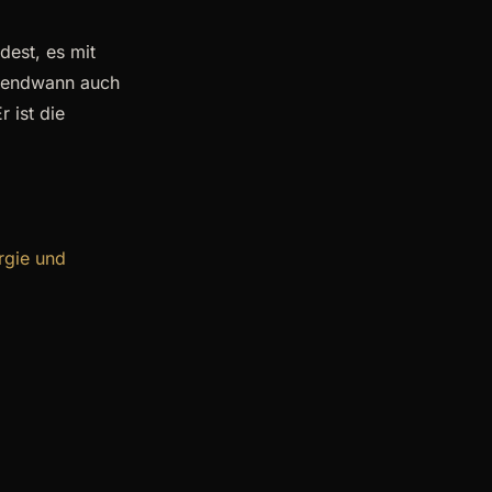
dest, es mit
irgendwann auch
r ist die
rgie und