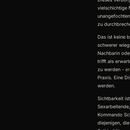
vielschichtige
unangefochten 
zu durchbrechen
Das ist keine 
schwerer wiege
Nachbarin oder
trifft als erw
zu werden -
e
Praxis. Eine Di
werden.
Sichtbarkeit is
Sexarbeitende,
Kommando Scham
diejenigen, die