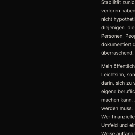
Stabilität zun
verloren habe
nicht hypothet
diejenigen, di
Personen, Peo
dokumentiert d
überraschend.
Mein öffentlic
Leichtsinn, so
darin, sich zu
eigene beruflic
machen kann. 
werden muss: Ni
Wer finanzielle
Umfeld und ei
Weise auffange