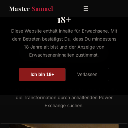
Master
Samael
☰
18+
Diese Website enthält Inhalte für Erwachsene. Mit
dem Betreten bestätigst Du, dass Du mindestens
SIGNATURE EXPERIENCE
In-Depth Sessions
18 Jahre alt bist und der Anzeige von
Erwachseneninhalten zustimmst.
Immersive mehrstündige Erlebnisse rund um tiefes
Rollenspiel, extensives SM und konsequente D/s-
Ich bin 18+
Verlassen
Strukturen. Dies sind keine längeren Sessions - es
sind völlig andere Erfahrungen. Konzipiert für alle,
die Transformation durch anhaltenden Power
Exchange suchen.